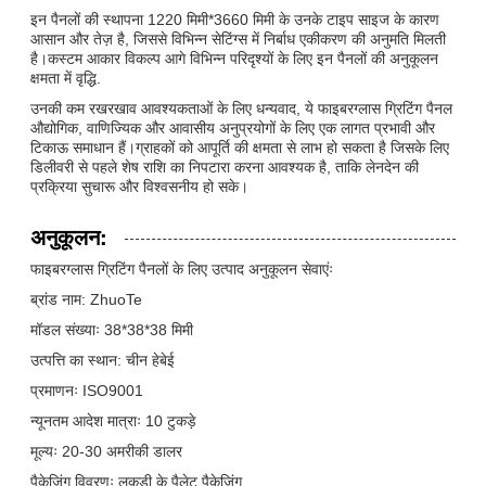
इन पैनलों की स्थापना 1220 मिमी*3660 मिमी के उनके टाइप साइज के कारण
आसान और तेज़ है, जिससे विभिन्न सेटिंग्स में निर्बाध एकीकरण की अनुमति मिलती
है।कस्टम आकार विकल्प आगे विभिन्न परिदृश्यों के लिए इन पैनलों की अनुकूलन
क्षमता में वृद्धि.
उनकी कम रखरखाव आवश्यकताओं के लिए धन्यवाद, ये फाइबरग्लास ग्रिटिंग पैनल
औद्योगिक, वाणिज्यिक और आवासीय अनुप्रयोगों के लिए एक लागत प्रभावी और
टिकाऊ समाधान हैं।ग्राहकों को आपूर्ति की क्षमता से लाभ हो सकता है जिसके लिए
डिलीवरी से पहले शेष राशि का निपटारा करना आवश्यक है, ताकि लेनदेन की
प्रक्रिया सुचारू और विश्वसनीय हो सके।
अनुकूलन:
फाइबरग्लास ग्रिटिंग पैनलों के लिए उत्पाद अनुकूलन सेवाएंः
ब्रांड नाम: ZhuoTe
मॉडल संख्याः 38*38*38 मिमी
उत्पत्ति का स्थान: चीन हेबेई
प्रमाणनः ISO9001
न्यूनतम आदेश मात्राः 10 टुकड़े
मूल्यः 20-30 अमरीकी डालर
पैकेजिंग विवरणः लकड़ी के पैलेट पैकेजिंग