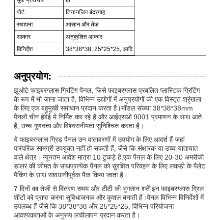
पोर्ट
तियानजिन बंदरगाह
स्थापना
आसान और तेज़
आकार
अनुकूलित आकार
विनिर्देश
38*38*38, 25*25*25, आदि
अनुप्रयोग:
झूओटे फाइबरग्लास ग्रिटिंग पैनल, जिसे फाइबरग्लास प्रबलित प्लास्टिक ग्रिटिंग
के रूप में भी जाना जाता है, विभिन्न उद्योगों में अनुप्रयोगों की एक विस्तृत श्रृंखला
के लिए एक बहुमुखी समाधान प्रदान करता है।मॉडल संख्या 38*38*38mm
पैनलों चीन हेबेई में निर्मित कर रहे हैं और आईएसओ 9001 प्रमाणन के साथ आते
हैं, उच्च गुणवत्ता और विश्वसनीयता सुनिश्चित करता है।
ये फाइबरग्लास ग्रिड पैनल उन वातावरणों में उपयोग के लिए आदर्श हैं जहां
पारंपरिक सामग्री उपयुक्त नहीं हो सकती हैं, जैसे कि संक्षारक या उच्च यातायात
वाले क्षेत्र। न्यूनतम आदेश मात्रा 10 टुकड़े है,एक पैनल के लिए 20-30 अमरीकी
डालर की कीमत के साथप्रत्येक पैनल को सुरक्षित परिवहन के लिए लकड़ी के पैलेट
पैकिंग के साथ सावधानीपूर्वक पैक किया जाता है।
7 दिनों का तेजी से वितरण समय और टीटी की भुगतान शर्तें इन फाइबरग्लास ग्रिल
शीटों को प्राप्त करना सुविधाजनक और कुशल बनाती हैं।पैनल विभिन्न विनिर्देशों में
उपलब्ध हैं जैसे कि 38*38*38 और 25*25*25, विभिन्न परियोजना
आवश्यकताओं के अनुरूप लचीलापन प्रदान करता है।