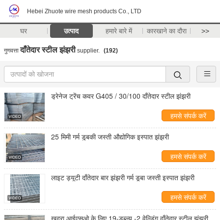
Hebei Zhuote wire mesh products Co., LTD
घर
उत्पाद
हमारे बारे में
कारखाने का दौरा
>>
दाँतेदार स्टील झंझरी
गुणवत्ता
supplier.
(192)
ड्रेनेज ट्रेंच कवर G405 / 30/100 दाँतेदार स्टील झंझरी
हमसे संपर्क करें
25 मिमी गर्म डुबकी जस्ती औद्योगिक इस्पात झंझरी
हमसे संपर्क करें
लाइट ड्यूटी दाँतेदार बार झंझरी गर्म डूबा जस्ती इस्पात झंझरी
हमसे संपर्क करें
खुदरा आईएसओ के लिए 19-डब्ल्यू -2 वेल्डिंग दाँतेदार स्टील झंझरी