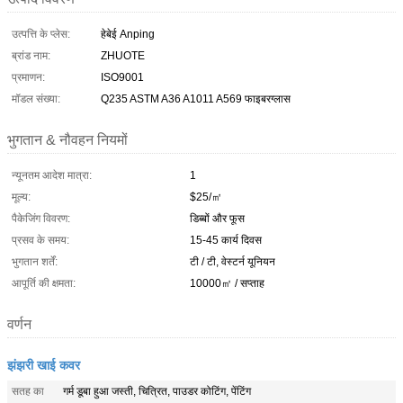
उत्पत्ति के प्लेस:
हेबेई Anping
ब्रांड नाम:
ZHUOTE
प्रमाणन:
ISO9001
मॉडल संख्या:
Q235 ASTM A36 A1011 A569 फाइबरग्लास
भुगतान & नौवहन नियमों
न्यूनतम आदेश मात्रा:
1
मूल्य:
$25/㎡
पैकेजिंग विवरण:
डिब्बों और फूस
प्रसव के समय:
15-45 कार्य दिवस
भुगतान शर्तें:
टी / टी, वेस्टर्न यूनियन
आपूर्ति की क्षमता:
10000㎡ / सप्ताह
वर्णन
झंझरी खाई कवर
सतह का
गर्म डूबा हुआ जस्ती, चित्रित, पाउडर कोटिंग, पेंटिंग