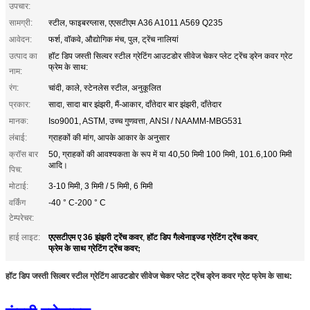
उपचार:
सामग्री:
स्टील, फाइबरग्लास, एएसटीएम A36 A1011 A569 Q235
आवेदन:
फर्श, वॉकवे, औद्योगिक मंच, पुल, ट्रेंच नालियां
उत्पाद का
हॉट डिप जस्ती सिल्वर स्टील ग्रेटिंग आउटडोर सीवेज चेकर प्लेट ट्रेंच ड्रेन कवर ग्रेट
फ्रेम के साथ:
नाम:
रंग:
चांदी, काले, स्टेनलेस स्टील, अनुकूलित
प्रकार:
सादा, सादा बार झंझरी, मैं-आकार, दाँतेदार बार झंझरी, दाँतेदार
मानक:
Iso9001, ASTM, उच्च गुणवत्ता, ANSI / NAAMM-MBG531
लंबाई:
ग्राहकों की मांग, आपके आकार के अनुसार
क्रॉस बार
50, ग्राहकों की आवश्यकता के रूप में या 40,50 मिमी 100 मिमी, 101.6,100 मिमी
आदि।
पिच:
मोटाई:
3-10 मिमी, 3 मिमी / 5 मिमी, 6 मिमी
वर्किंग
-40 ° C-200 ° C
टेम्परेचर:
एएसटीएम ए 36 झंझरी ट्रेंच कवर
हॉट डिप गैल्वेनाइज्ड ग्रेटिंग ट्रेंच कवर
हाई लाइट:
,
,
फ्रेम के साथ ग्रेटिंग ट्रेंच कवर;
हॉट डिप जस्ती सिल्वर स्टील ग्रेटिंग आउटडोर सीवेज चेकर प्लेट ट्रेंच ड्रेन कवर ग्रेट फ्रेम के साथ: