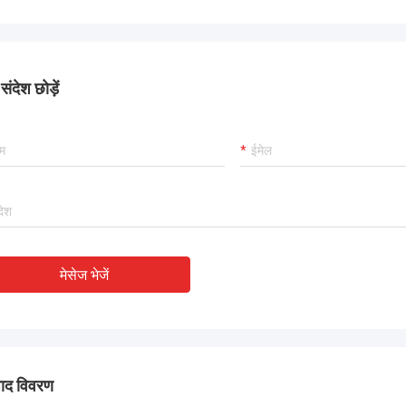
से एक भी था।
ंदेश छोड़ें
मेसेज भेजें
पाद विवरण