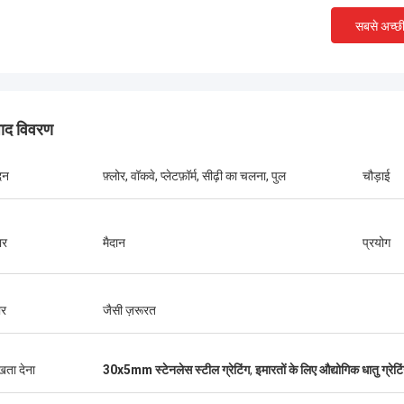
सबसे अच्छ
पाद विवरण
दन
फ़्लोर, वॉकवे, प्लेटफ़ॉर्म, सीढ़ी का चलना, पुल
चौड़ाई
ार
मैदान
प्रयोग
एंडी सिम्पसन
अजय परते
र
जैसी ज़रूरत
मैं इस कारखाने का दीर्घकालिक साझेदार हूं। मैं एक फील्ड
के बारे में इस कारखाने में एक ओडर
ट्रिप पर गया हूं। फैक्ट्री मजबूत है और ग्रेट
ै और झंझरी परिपूर्ण है। मैं फिर से
बहुत अच्छी है। मैंने 2017 में इस झंझरी आपूर्तिकर्ता के
ुखता देना
30x5mm स्टेनलेस स्टील ग्रेटिंग
,
इमारतों के लिए औद्योगिक धातु ग्रेटि
साथ सहयोग किया। मुझे आश्चर्य हुआ कि य
बहुत मजबूत था, और यह शीर्ष स्थानीय झंझरी 