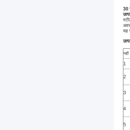
30 
उत्प
स्टी
अवरो
यह भ
उत्प
नहीं
1
2
3
4
5