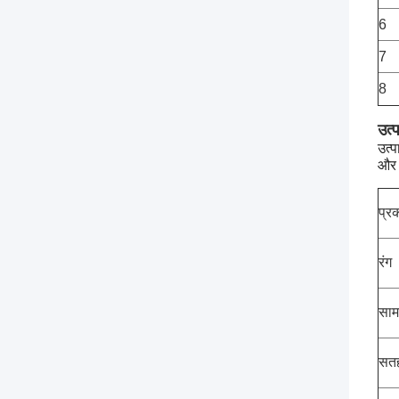
6
7
8
उत्
उत्प
और आ
प्र
रंग
साम
सतह