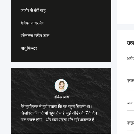
ज़ंजीर से बंधी बाड़
गेबियन वायर मेष
स्टेनलेस स्टील जाल
उत्
धातु फ़िल्टर
आवे
प्रक
डेविड झांग
आका
मेरे मुवक्किल ने मुझे बताया कि यह बहुत चिकना था।
मैंने एफआरपी झंझरी 
डिलीवरी की गति भी बहुत तेज है, मुझे ऑर्डर के 7 वें दिन
रखा है। सेवा अच्छी ह
माल प्राप्त होगा। और माल सस्ता और सुविधाजनक है।
आऊंगा।
प्रम