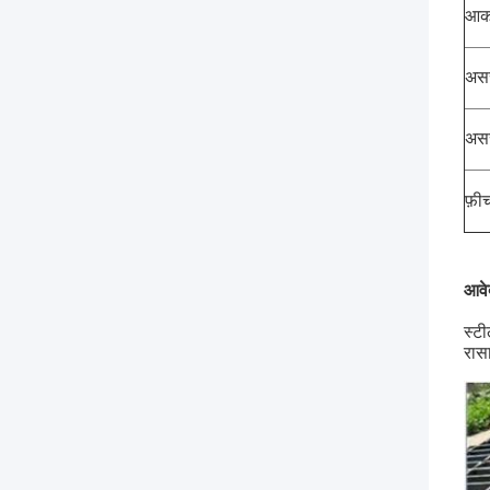
आक
असर
असर
फ़ी
आवे
स्टी
रास