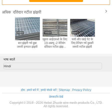
दाँतेदार स्टील झंझरी
अधिक
र्म डुबकी
लाइट ड्यूटी दाँतेदार
खुदरा आईएसओ के लिए
फर्श और खाई पेंट के
गर्म डूबा
ोगिक इस्पात
बार झंझरी गर्म डूबा
19-डब्ल्यू -2 वेल्डिंग
लिए वेल्डिंग गर्म डुबकी
औद्योगिक सीढ़
झरी
जस्ती इस्पात झंझरी
दाँतेदार स्टील झंझरी
जस्ती स्टील झंझरी
झंझरी 
1m * 6m पैनलों
भाषा बदलें
Hindi
होम
|
हमारे बारे में
|
हमसे संपर्क करें
|
Sitemap
|
Privacy Policy
डेस्कटॉप देखें
Copyright © 2019 - 2026 Hebei Zhuote wire mesh products Co., LTD.
All rights reserved.