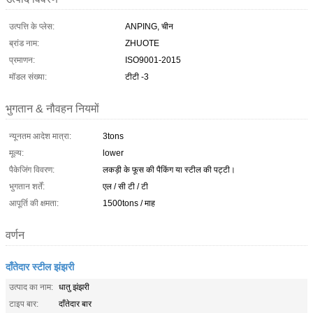
उत्पत्ति के प्लेस:
ANPING, चीन
ब्रांड नाम:
ZHUOTE
प्रमाणन:
ISO9001-2015
मॉडल संख्या:
टीटी -3
भुगतान & नौवहन नियमों
न्यूनतम आदेश मात्रा:
3tons
मूल्य:
lower
पैकेजिंग विवरण:
लकड़ी के फूस की पैकिंग या स्टील की पट्टी।
भुगतान शर्तें:
एल / सी टी / टी
आपूर्ति की क्षमता:
1500tons / माह
वर्णन
दाँतेदार स्टील झंझरी
उत्पाद का नाम:
धातु झंझरी
टाइप बार:
दाँतेदार बार