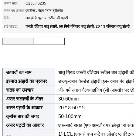
कच्चा माल:
Q235 / S235
सतह का उपचार:
एचडीजी / पेइंग / नॉन ट्रीटमेंट
पैकिंग:
लकड़ी के फूस या स्टील की पट्टी
जस्ती दाँतेदार धातु झंझरी
60 मिमी दाँतेदार धातु झंझरी
20 * 3 दाँतेदार धातु झंझरी
हाई लाइट:
,
,
उत्पादों का नाम
धातु ग्रिड जस्ती दाँतेदार स्टील बार झंझरी क
इस्पात झंझरी का प्रकार
डब्ल्यू-दबाव वेल्डेड झंझरी;एल- दबाव बंद झंझर
सतह का उपचार
जी- गर्म स्नान गैल्वनाइजिंग (जी आमतौर पर छोड़
असर सलाखों के अंतर
30-60mm
असर पट्टी के आकार
20 * 3-60 * 5
क्रॉस बार की जगह
50-100mm
असर पट्टी का आकार
एफ-सादे सतह (एफ आमतौर पर छोड़ा जा सकता ह
1) LCL (एक से कम कंटेनर लोड): प्लास्टिक क