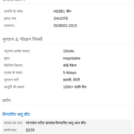
उत्पत्ति के प्लेस:
HEBEI, चीन
ब्रांड नाम:
ZHUOTE
प्रमाणन:
ISO9001:2015
भुगतान & नौवहन नियमों
न्यूनतम आदेश मात्रा:
10rolls
मूल्य:
negotiable
पैकेजिंग विवरण:
कोई पैकेज
प्रसव के समय:
5-8days
भुगतान शर्तें:
एल/सी, टी/टी
आपूर्ति की क्षमता:
1000+ प्रति दिन
वर्णन
विस्तारित धातु शीट
उत्पाद का नाम:
स्टेनलेस स्टील डायमंड विस्तारित धातु जाल शीट
कच्चे माल:
Q235