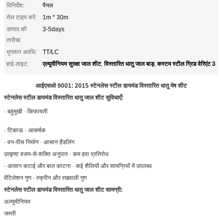
विनिर्देश:
पैनल
रोल टाइप करें:
1m * 30m
उत्पाद की
3-5days
तारीख:
भुगतान अवधि:
TT/LC
एल्यूमीनियम सुरक्षा जाल शीट
विस्तारित धातु जाल बाड़
कस्टम स्टील ग्रिड वेरिएंट 3
हाई लाइट:
,
,
आईएसओ 9001: 2015 स्टेनलेस स्टील डायमंड विस्तारित धातु मेष शीट
स्टेनलेस स्टील डायमंड विस्तारित धातु जाल शीट
सुविधाएँ:
· बहुमुखी · किफायती
· टिकाऊ · आकर्षक
· वन-पीस निर्माण · आसान हैंडलिंग
उत्कृष्ट वजन-से-शक्ति अनुपात · कम हवा प्रतिरोध
· आसान कटाई और बाल काटना · कई शैलियों और सामग्रियों में उपलब्ध
वेंटिलेशन गुण · स्क्रीन और रखवाली गुण
स्टेनलेस स्टील डायमंड विस्तारित धातु जाल शीट
सामग्री:
अल्युमीनियम
जस्ती