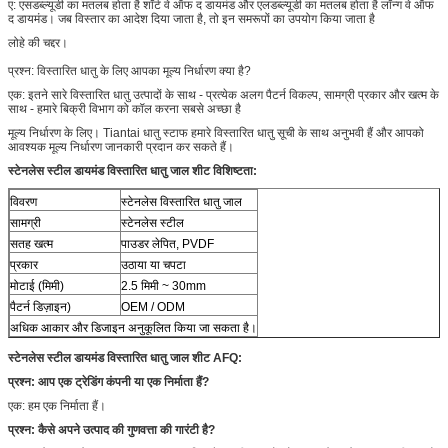
ए: एसडब्ल्यूडी का मतलब होता है शॉर्ट वे ऑफ द डायमंड और एलडब्ल्यूडी का मतलब होता है लॉन्ग वे ऑफ
द डायमंड। जब विस्तार का आदेश दिया जाता है, तो इन समरूपों का उपयोग किया जाता है
लोहे की चद्दर।
प्रश्न: विस्तारित धातु के लिए आपका मूल्य निर्धारण क्या है?
एक: इतने सारे विस्तारित धातु उत्पादों के साथ - प्रत्येक अलग पैटर्न विकल्प, सामग्री प्रकार और खत्म के
साथ - हमारे बिक्री विभाग को कॉल करना सबसे अच्छा है
मूल्य निर्धारण के लिए। Tiantai धातु स्टाफ हमारे विस्तारित धातु सूची के साथ अनुभवी हैं और आपको
आवश्यक मूल्य निर्धारण जानकारी प्रदान कर सकते हैं।
स्टेनलेस स्टील डायमंड विस्तारित धातु जाल शीट
विशिष्टता:
विवरण
स्टेनलेस विस्तारित धातु जाल
सामग्री
स्टेनलेस स्टील
सतह खत्म
पाउडर लेपित, PVDF
प्रकार
उठाया या चपटा
मोटाई (मिमी)
2.5 मिमी ~ 30mm
पैटर्न डिज़ाइन)
OEM / ODM
अधिक आकार और डिजाइन अनुकूलित किया जा सकता है।
स्टेनलेस स्टील डायमंड विस्तारित धातु जाल शीट
AFQ:
प्रश्न: आप एक ट्रेडिंग कंपनी या एक निर्माता हैं?
एक: हम एक निर्माता हैं।
प्रश्न: कैसे अपने उत्पाद की गुणवत्ता की गारंटी है?