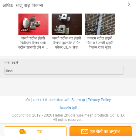
धातु बाड़ क्लिप्स
अधिक
स्टील झंझरी
जस्ती स्टील झंझरी
जस्ती स्टील बार झंझरी
कस्टम स्टील झंझरी
हल्के स्टी
फर्श झंझरी
फिक्सिंग क्लिप हल्के
क्लिप्स कुलपति लेपित
क्लिप्स / जस्ती झंझरी
क्लिप्स / धा
िड प्रतिरोध
स्टील सामग्री लंबे समय
फ़ीचर OEM सेवा
क्लिप्स रजत सूरत
क्लिप्स पो
तक काम जीवन
उपचा
भाषा बदलें
Hindi
होम
|
हमारे बारे में
|
हमसे संपर्क करें
|
Sitemap
|
Privacy Policy
डेस्कटॉप देखें
Copyright © 2019 - 2026 Hebei Zhuote wire mesh products Co., LTD.
All rights reserved.
चैट
एक बोली का अनुरोध