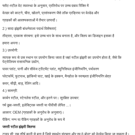
फ्लैट-स्टील वेट व्यवस्था के अनुसार, प्रतिरोध पर उच्च दबाव रिक्ति में
वेल्डर को काटने, चीरा, खोलने, प्रसंस्करण जैसे लॉक प्रक्रिया पर वेल्डेड और
ग्राहकों की आवश्यकताओं में तैयार उत्पादों।
2.) सादा झंझरी बांधनेवाला पदार्थ विशेषताएं:
तीव्रता, प्रकाश संरचना: इसे उच्च भार के साथ बनाता है, और क्लिप का डिजाइन इसका है
हमारा अपना।
3.) उपयोगी:
व्यापक रूप से उस स्थान पर उपयोग किया जाता है जहां स्टील झंझरी का उपयोग होता है, जैसे कि
पेट्रोलियम रासायनिक उद्योग,
पावर प्लांट, पानी और सीवेज ट्रीटमेंट प्लांट, म्युनिसिपल इंजीनियरिंग, पर्यावरण
प्लेटफॉर्म, फुटपाथ, झांकियो घाट, खाई के ढक्कन, मैनहोल के स्वच्छता इंजीनियरिंग क्षेत्र
कवर, सीढ़ी, बाड़, रेलिंग आदि।
4.) सामग्री:
कार्बन स्टील, स्टेनलेस स्टील, और इतने पर। सुरक्षित उपचार:
गर्म डूबा-जस्ती, इलेक्ट्रिक जस्ती या पीवीसी लेपित ...।
आकार: OEM (ग्राहकों के अनुरोध के अनुसार)।
पैकिंग: नग्न या पैकिंग ग्राहकों के अनुरोध के रूप में
जस्ती स्टील झंझरी क्लिप्स
टाइप सी: एक शीर्ष काठी से बना है जिसे समर्थन संरचना और एम 8 बोल्ट को वेल्डेड किया जा सकता है।