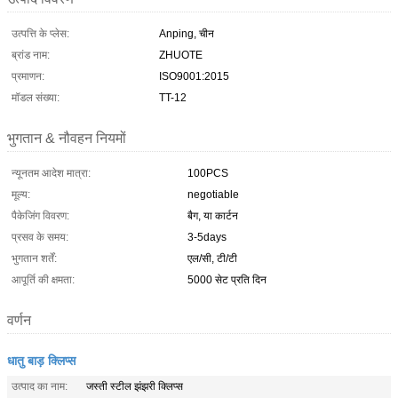
उत्पत्ति के प्लेस:
Anping, चीन
ब्रांड नाम:
ZHUOTE
प्रमाणन:
ISO9001:2015
मॉडल संख्या:
TT-12
भुगतान & नौवहन नियमों
न्यूनतम आदेश मात्रा:
100PCS
मूल्य:
negotiable
पैकेजिंग विवरण:
बैग, या कार्टन
प्रसव के समय:
3-5days
भुगतान शर्तें:
एल/सी, टी/टी
आपूर्ति की क्षमता:
5000 सेट प्रति दिन
वर्णन
धातु बाड़ क्लिप्स
उत्पाद का नाम:
जस्ती स्टील झंझरी क्लिप्स