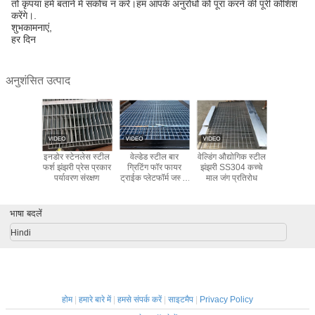
तो कृपया हमें बताने में संकोच न करें।हम आपके अनुरोधों को पूरा करने की पूरी कोशिश
करेंगे।.
शुभकामनाएं,
हर दिन
अनुशंसित उत्पाद
ारी शुल्क
इनडोर स्टेनलेस स्टील
वेल्डेड स्टील बार
वेल्डिंग औद्योगिक स्टील
स्टेनलेस स्ट
, बंद झंझरी
फर्श झंझरी प्रेस प्रकार
ग्रिटिंग फॉर फायर
झंझरी SS304 कच्चे
मेष शीट स्कि
ाएं
पर्यावरण संरक्षण
ट्राईक प्लेटफॉर्म जस्ती
माल जंग प्रतिरोध
ISO9
या चित्रित फ़ीचर
प्रमाण
भाषा बदलें
Hindi
होम
|
हमारे बारे में
|
हमसे संपर्क करें
|
साइटमैप
|
Privacy Policy