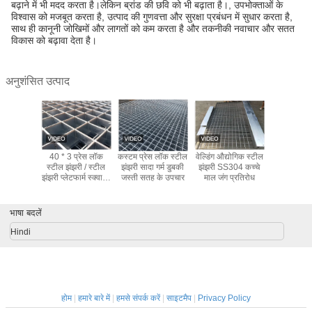
बढ़ाने में भी मदद करता है।लेकिन ब्रांड की छवि को भी बढ़ाता है।, उपभोक्ताओं के
विश्वास को मजबूत करता है, उत्पाद की गुणवत्ता और सुरक्षा प्रबंधन में सुधार करता है,
साथ ही कानूनी जोखिमों और लागतों को कम करता है और तकनीकी नवाचार और सतत
विकास को बढ़ावा देता है।
अनुशंसित उत्पाद
 मीटर खेत
40 * 3 प्रेस लॉक
कस्टम प्रेस लॉक स्टील
वेल्डिंग औद्योगिक स्टील
अनुकूलित ऊं
तार व्यास
स्टील झंझरी / स्टील
झंझरी सादा गर्म डुबकी
झंझरी SS304 कच्चे
क्षेत्र 3
लिंक बाड़
झंझरी प्लेटफार्म स्क्वायर
जस्ती सतह के उपचार
माल जंग प्रतिरोध
छिद्रित धात
्ती
क्रॉस बार
पर्यावरण स
भाषा बदलें
Hindi
होम
|
हमारे बारे में
|
हमसे संपर्क करें
|
साइटमैप
|
Privacy Policy